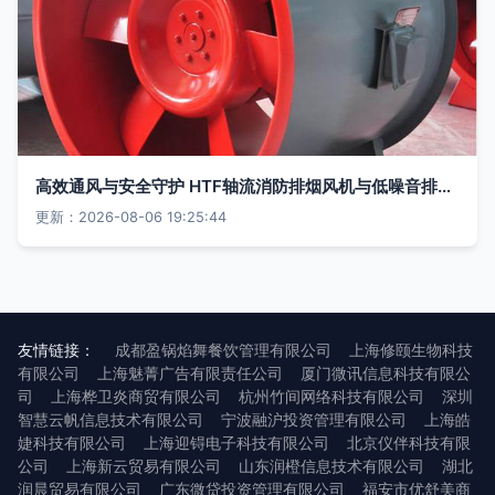
高效通风与安全守护 HTF轴流消防排烟风机与低噪音排风通风机的应用
更新：2026-08-06 19:25:44
友情链接：
成都盈锅焰舞餐饮管理有限公司
上海修颐生物科技
有限公司
上海魅菁广告有限责任公司
厦门微讯信息科技有限公
司
上海桦卫炎商贸有限公司
杭州竹间网络科技有限公司
深圳
智慧云帆信息技术有限公司
宁波融沪投资管理有限公司
上海皓
婕科技有限公司
上海迎锝电子科技有限公司
北京仪伴科技有限
公司
上海新云贸易有限公司
山东润橙信息技术有限公司
湖北
润晨贸易有限公司
广东微贷投资管理有限公司
福安市优舒美商