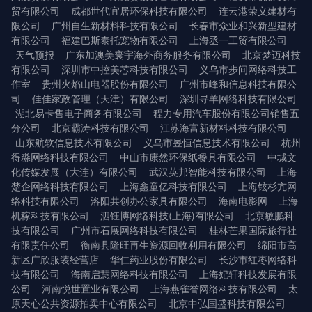
贸有限公司
成都世代宜居环保科技有限公司
连云港荣义建材有
限公司
广州自生新材料科技有限公司
长春市众业和兴新型建材
有限公司
福建巴斯泰托宠物有限公司
上海丞一工贸有限公司
天气预报
广东加澳美寰宇海外商务服务有限公司
北京梦迈科技
有限公司
深圳市中控美芯科技有限公司
义乌市步间网络科技工
作室
贵州火焰山电器股份有限公司
广州市峰和信息科技有限公
司
佳佳家政管理（天津）有限公司
深圳寻羊网络科技有限公司
湖北易卡售电子商务有限公司
程力专用汽车股份有限公司销售五
分公司
北京霸涛科技有限公司
江苏海富新材料科技有限公司
山东航软信息技术有限公司
义乌市昱恒信息技术有限公司
杭州
得淼网络科技有限公司
中山市康然环保纸餐具有限公司
中城文
化传媒发展（大连）有限公司
武汉英邦智能科技有限公司
上海
楚企网络科技有限公司
上海鑫童亿科技有限公司
上海铉杉亢网
络科技有限公司
洛阳共创办公家具有限公司
海南电影网
上海
机稼科技有限公司
泗钰博网络科技(上海)有限公司
北京敏鹏科
技有限公司
广州市石展网络科技有限公司
桂林芒果国际旅行社
有限责任公司
衡南县隆旺再生资源回收利用有限公司
绵阳市高
新区广欣服装经营店
华仁药业股份有限公司
长沙市红枣网络科
技有限公司
海南启慧网络科技有限公司
上海妃轩科技发展有限
公司
河南悦世置业有限公司
上海燕雀誉网络科技有限公司
太
原天心公共资源拍卖中心有限公司
北京中弘国盛科技有限公司